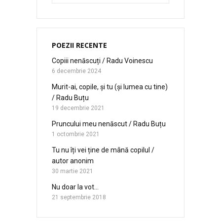
POEZII RECENTE
Copiii nenăscuți / Radu Voinescu
6 decembrie 2024
Murit-ai, copile, și tu (și lumea cu tine)
/ Radu Buțu
19 decembrie 2021
Pruncului meu nenăscut / Radu Buțu
1 octombrie 2021
Tu nu îți vei ține de mână copilul /
autor anonim
30 martie 2021
Nu doar la vot…
21 septembrie 2018