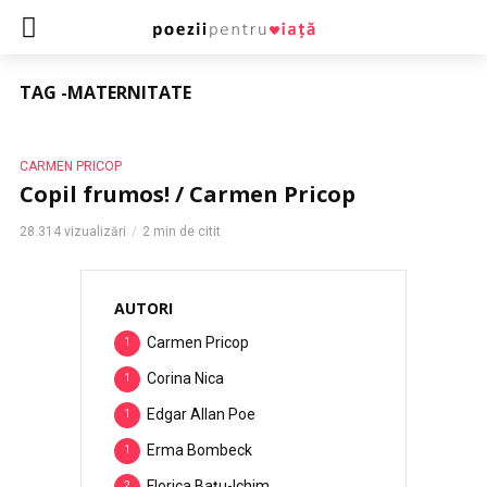
TAG -MATERNITATE
CARMEN PRICOP
Copil frumos! / Carmen Pricop
28.314 vizualizări
2 min de citit
AUTORI
Carmen Pricop
1
Corina Nica
1
Edgar Allan Poe
1
Erma Bombeck
1
Florica Bațu-Ichim
2