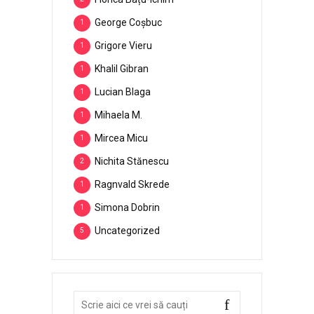
George Coșbuc
1
Grigore Vieru
1
Khalil Gibran
1
Lucian Blaga
1
Mihaela M.
1
Mircea Micu
1
Nichita Stănescu
2
Ragnvald Skrede
1
Simona Dobrin
1
Uncategorized
5