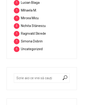
Lucian Blaga
1
Mihaela M.
1
Mircea Micu
1
Nichita Stănescu
2
Ragnvald Skrede
1
Simona Dobrin
1
Uncategorized
5