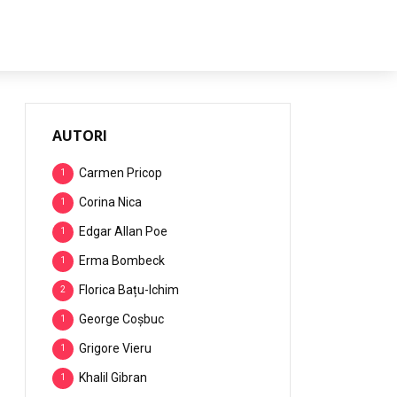
AUTORI
Carmen Pricop
1
Corina Nica
1
Edgar Allan Poe
1
Erma Bombeck
1
Florica Bațu-Ichim
2
George Coșbuc
1
Grigore Vieru
1
Khalil Gibran
1