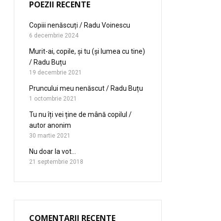
POEZII RECENTE
Copiii nenăscuți / Radu Voinescu
6 decembrie 2024
Murit-ai, copile, și tu (și lumea cu tine)
/ Radu Buțu
19 decembrie 2021
Pruncului meu nenăscut / Radu Buțu
1 octombrie 2021
Tu nu îți vei ține de mână copilul /
autor anonim
30 martie 2021
Nu doar la vot…
21 septembrie 2018
COMENTARII RECENTE